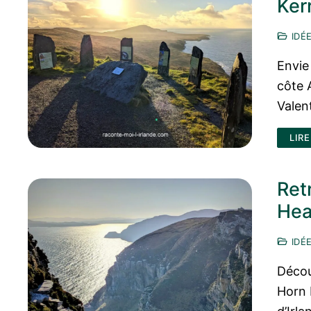
Ker
IDÉE
Envie
côte 
Valen
LIRE
Ret
Hea
IDÉE
Décou
Horn 