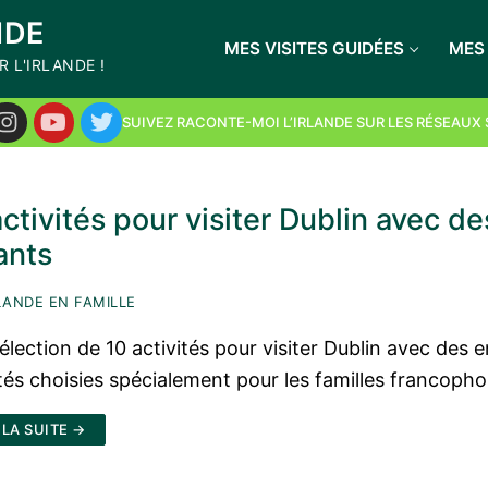
NDE
cursions en Irlande au
MES VISITES GUIDÉES
MES 
 L'IRLANDE !
oiture"
+ la newsletter
SUIVEZ RACONTE-MOI L’IRLANDE SUR LES RÉSEAUX
activités pour visiter Dublin avec de
ants
LANDE EN FAMILLE
élection de 10 activités pour visiter Dublin avec des e
ités choisies spécialement pour les familles francoph
 LA SUITE →