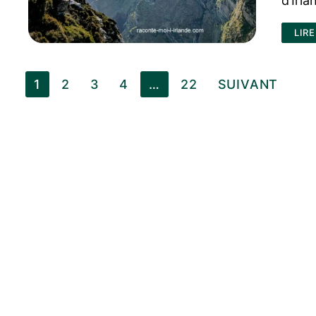
d’Irla
LIRE
Pagination
1
2
3
4
…
22
SUIVANT
des
publications