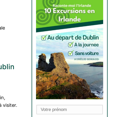
ale

ublin
in,
 visiter.