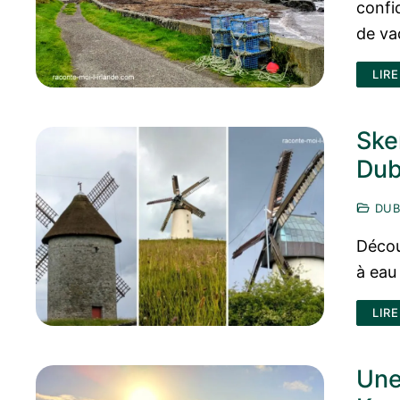
confid
de vad
LIRE
Ske
Dub
DUB
Découv
à eau
LIRE
Une