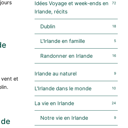
 jours
Idées Voyage et week-ends en
72
Irlande, récits
Dublin
18
L'Irlande en famille
5
de
Randonner en Irlande
16
Irlande au naturel
9
à vent et
lin.
L'Irlande dans le monde
10
La vie en Irlande
24
Notre vie en Irlande
9
 de