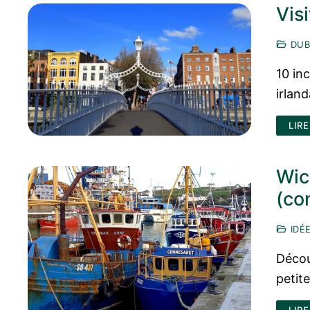
Vis
DUB
10 in
irlan
LIRE
Wic
(co
IDÉE
Décou
petite