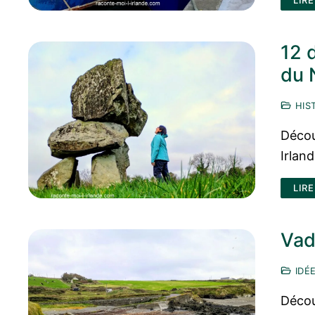
LIRE
12 
du 
HIST
Décou
Irlan
LIRE
Vad
IDÉE
Décou