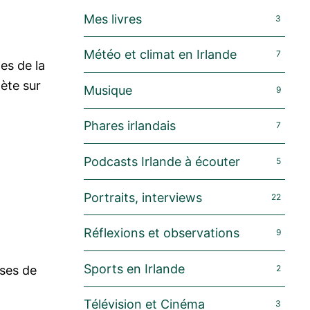
Mes livres
3
Météo et climat en Irlande
7
es de la
ète sur
Musique
9
Phares irlandais
7
Podcasts Irlande à écouter
5
Portraits, interviews
22
Réflexions et observations
9
Sports en Irlande
2
ises de
Télévision et Cinéma
3