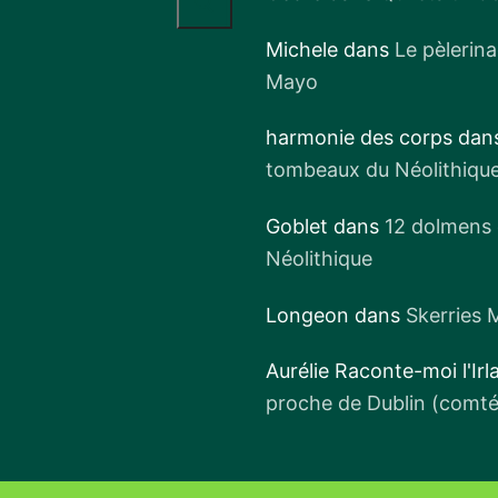
Michele
dans
Le pèlerin
Mayo
harmonie des corps
dan
tombeaux du Néolithiqu
Goblet
dans
12 dolmens 
Néolithique
Longeon
dans
Skerries M
Aurélie Raconte-moi l'Ir
proche de Dublin (comt