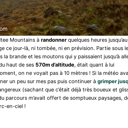
altee Mountains à
randonner
quelques heures jusqu’a
 ce jour-là, ni tombée, ni en prévision. Partie sous le
 la brande et les moutons qui y paissaient jusqu’à all
, du haut de ses
570m d’altitude
, était quant à lui
ment, on ne voyait pas à 10 mètres ! Si la météo ava
urner un peu sur mes pas puis continuer à
grimper jusq
p dangereux (sachant que c’était déjà très boueux et gli
e du parcours m’avait offert de somptueux paysages, d
c-en-ciel !