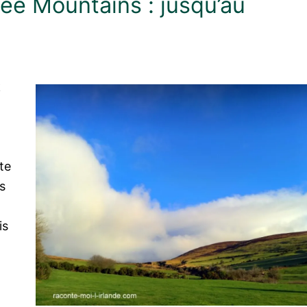
ee Mountains : jusqu’au
te
s
is
n