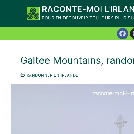
Aller
RACONTE-MOI L'IRLA
Recevez mon livre numérique
offert
"10 Ex
au
POUR EN DÉCOUVRIR TOUJOURS PLUS SUR
départ de Dublin, à la journée et sans v
contenu
Galtee Mountains, rand
RANDONNER EN IRLANDE