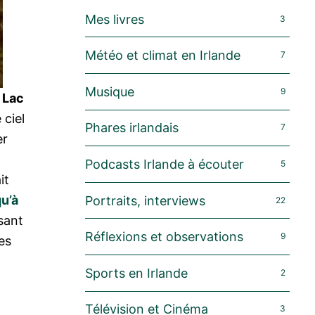
Mes livres
3
Météo et climat en Irlande
7
Musique
9
u
Lac
 ciel
Phares irlandais
7
er
Podcasts Irlande à écouter
5
it
u’à
Portraits, interviews
22
ssant
Réflexions et observations
9
es
Sports en Irlande
2
Télévision et Cinéma
3