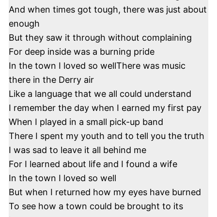
And when times got tough, there was just about
enough
But they saw it through without complaining
For deep inside was a burning pride
Envie d'inspiration
In the town I loved so wellThere was music
irlandaise ?
there in the Derry air
Like a language that we all could understand
Offert !
Mon guide numérique
10
I remember the day when I earned my first pay
excursions en Irlande au départ de
When I played in a small pick-up band
Dublin.
There I spent my youth and to tell you the truth
I was sad to leave it all behind me
For I learned about life and I found a wife
In the town I loved so well
But when I returned how my eyes have burned
Je souhaite le recevoir
To see how a town could be brought to its