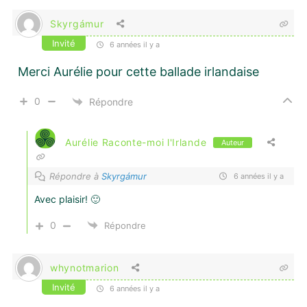
Skyrgámur
Invité
6 années il y a
Merci Aurélie pour cette ballade irlandaise
0
Répondre
Aurélie Raconte-moi l'Irlande
Auteur
Répondre à
Skyrgámur
6 années il y a
Avec plaisir! 🙂
0
Répondre
whynotmarion
Invité
6 années il y a