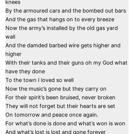
knees
V
otre a
dresse email ne sera jamais cédée ni
By the armoured cars and the bombed out bars
revendue
.
En recevant ce livre, vous
recevrez aussi
la newsletter
pour vous
And the gas that hangs on to every breeze
permettre d'
en découvrir davantage sur
l'Irlande. Vous pouvez vous désabonner à
Now the army’s installed by the old gas yard
tout instant.
wall
And the damded barbed wire gets higher and
higher
With their tanks and their guns oh my God what
have they done
To the town I loved so well
Now the music’s gone but they carry on
For their spirit’s been bruised, never broken
They will not forget but their hearts are set
On tomorrow and peace once again.
For what’s done is done and what’s won is won
And what’s lost is lost and gone forever