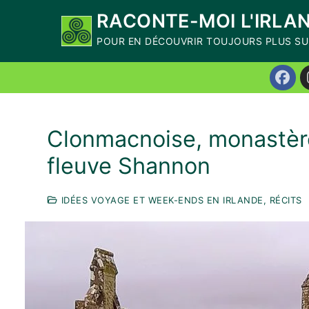
Aller
RACONTE-MOI L'IRLA
Recevez mon livre numérique
offert
"10 Ex
au
POUR EN DÉCOUVRIR TOUJOURS PLUS SUR
départ de Dublin, à la journée et sans v
contenu
Clonmacnoise, monastère
fleuve Shannon
IDÉES VOYAGE ET WEEK-ENDS EN IRLANDE, RÉCITS