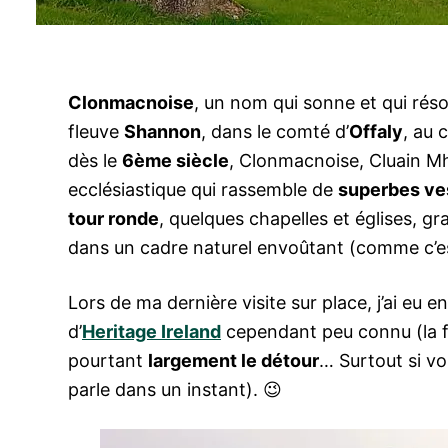
Clonmacnoise
, un nom qui sonne et qui ré
fleuve
Shannon
, dans le comté d’
Offaly
, au 
dès le
6ème siècle
, Clonmacnoise, Cluain Mh
ecclésiastique qui rassemble de
superbes ve
tour ronde
, quelques chapelles et églises, g
dans un cadre naturel envoûtant (comme c’est
Lors de ma dernière visite sur place, j’ai eu 
d’
Heritage Ireland
cependant peu connu (la fa
pourtant
largement le détour
… Surtout si vo
parle dans un instant). 😉