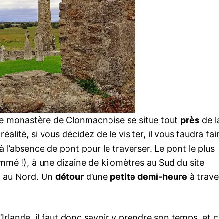
u, le monastère de Clonmacnoise se situe tout
près
de l
 réalité, si vous décidez de le visiter, il vous faudra fai
 à l’absence de pont pour le traverser. Le pont le plus
mmé !), à une dizaine de kilomètres au Sud du site
ue au Nord. Un
détour
d’une
petite demi-heure
à trave
Irlande, il faut donc savoir y prendre son temps, et c