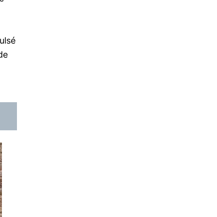
ulsé
de