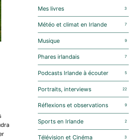
Mes livres
3
Météo et climat en Irlande
7
Musique
9
Phares irlandais
7
Podcasts Irlande à écouter
5
Portraits, interviews
22
Réflexions et observations
9
s
Sports en Irlande
2
udra
er
Télévision et Cinéma
3