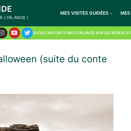
NDE
MES VISITES GUIDÉES
MES 
 L'IRLANDE !
SUIVEZ RACONTE-MOI L’IRLANDE SUR LES RÉSEAUX
alloween (suite du conte