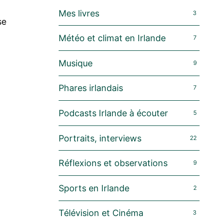
Mes livres
3
se
Météo et climat en Irlande
7
Musique
9
Phares irlandais
7
Podcasts Irlande à écouter
5
Portraits, interviews
22
Réflexions et observations
9
Sports en Irlande
2
Télévision et Cinéma
3