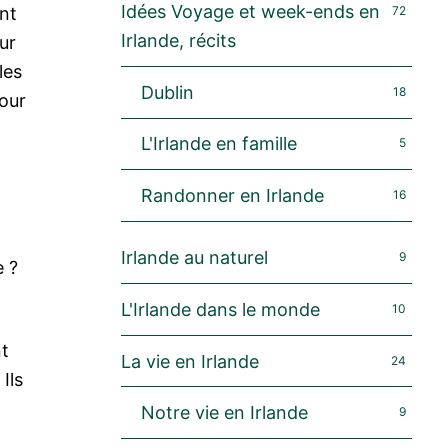
Idées Voyage et week-ends en
nt
72
Irlande, récits
ur
les
Dublin
18
pour
L'Irlande en famille
5
Randonner en Irlande
16
Irlande au naturel
9
e ?
L'Irlande dans le monde
10
nt
La vie en Irlande
24
Ils
Notre vie en Irlande
9