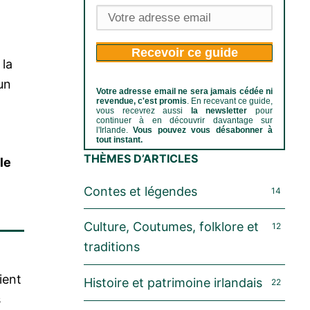
Recevoir ce guide
 la
un
Votre adresse email ne sera jamais cédée ni
revendue, c'est promis
. En recevant ce guide,
vous recevrez aussi
la newsletter
pour
continuer à en découvrir davantage sur
l'Irlande.
Vous pouvez vous désabonner à
tout instant.
THÈMES D’ARTICLES
le
Contes et légendes
14
Culture, Coutumes, folklore et
12
traditions
aient
Histoire et patrimoine irlandais
22
s