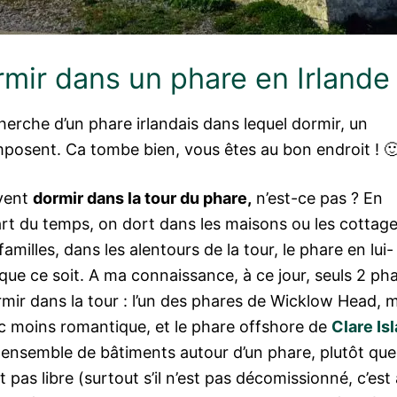
rmir dans un phare en Irlande
cherche d’un phare irlandais dans lequel dormir, un
mposent. Ca tombe bien, vous êtes au bon endroit ! 
uvent
dormir dans la tour du phare,
n’est-ce pas ? En
part du temps, on dort dans les maisons ou les cottag
familles, dans les alentours de la tour, le phare en lui-
que ce soit. A ma connaissance, à ce jour, seuls 2 ph
rmir dans la tour : l’un des phares de Wicklow Head, 
nc moins romantique, et le phare offshore de
Clare Is
n ensemble de bâtiments autour d’un phare, plutôt que
 pas libre (surtout s’il n’est pas décomissionné, c’est 