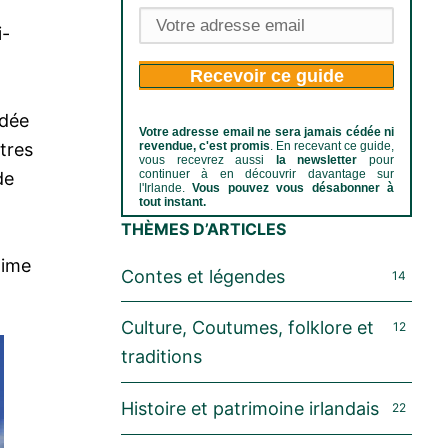
i-
Recevoir ce guide
idée
Votre adresse email ne sera jamais cédée ni
revendue, c'est promis
. En recevant ce guide,
tres
vous recevrez aussi
la newsletter
pour
continuer à en découvrir davantage sur
de
l'Irlande.
Vous pouvez vous désabonner à
tout instant.
THÈMES D’ARTICLES
time
Contes et légendes
14
Culture, Coutumes, folklore et
12
traditions
Histoire et patrimoine irlandais
22