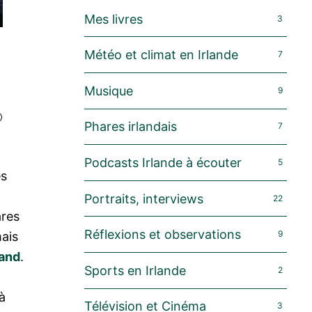
Mes livres
3
Météo et climat en Irlande
7
Musique
9

Phares irlandais
7
Podcasts Irlande à écouter
5
es
Portraits, interviews
22
ares
Réflexions et observations
9
mais
land
.
Sports en Irlande
2
à
Télévision et Cinéma
3