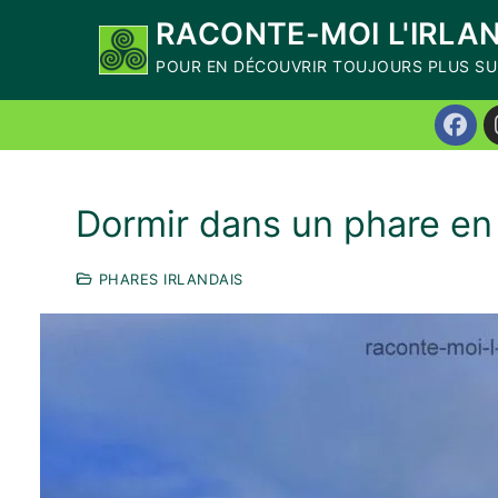
Aller
RACONTE-MOI L'IRLA
Recevez mon livre numérique
offert
"10 Ex
au
POUR EN DÉCOUVRIR TOUJOURS PLUS SUR
départ de Dublin, à la journée et sans v
contenu
Dormir dans un phare en 
PHARES IRLANDAIS