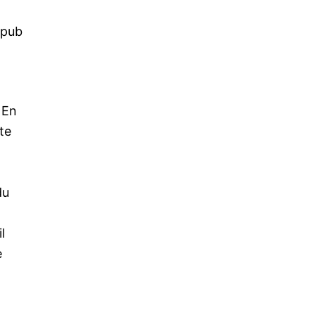
 pub
. En
te
du
l
e