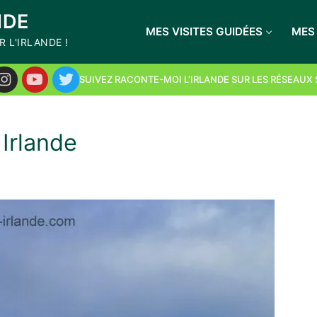
NDE
cursions en Irlande au
MES VISITES GUIDÉES
MES 
 L'IRLANDE !
oiture"
+ la newsletter
SUIVEZ RACONTE-MOI L’IRLANDE SUR LES RÉSEAUX
Irlande