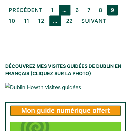
Pagination
PRÉCÉDENT
1
…
6
7
8
9
des
10
11
12
…
22
SUIVANT
publications
DÉCOUVREZ MES VISITES GUIDÉES DE DUBLIN EN
FRANÇAIS (CLIQUEZ SUR LA PHOTO)
Mon
guide numérique offert